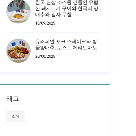
한국 된장 소스를 곁들인 유럽
산 돼지고기 구이와 한국식 양
배추와 감자 무침
18/09/2025
유러피안 포크 스테이크와 방
울양배추, 로스트 체리토마토
20/08/2025
태그
소식