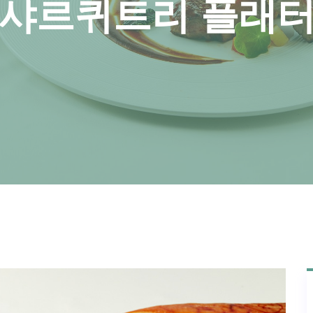
 샤르퀴트리 플래터