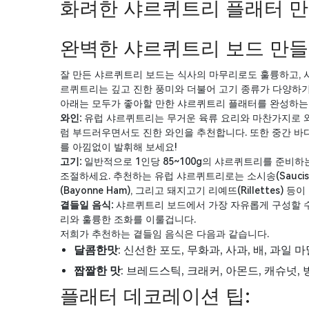
화려한 샤르퀴트리 플래터 
완벽한 샤르퀴트리 보드 만
잘 만든 샤르퀴트리 보드는 식사의 마무리로도 훌륭하고, 
르퀴트리는 깊고 진한 풍미와 더불어 고기 종류가 다양하기
아래는 모두가 좋아할 만한 샤르퀴트리 플래터를 완성하는
와인:
유럽 샤르퀴트리는 무거운 육류 요리와 마찬가지로 와인 페
럼 부드러우면서도 진한 와인을 추천합니다. 또한 중간 바디감
를 아낌없이 발휘해 보세요!
고기:
일반적으로 1인당 85~100g의 샤르퀴트리를 준비하
조절하세요. 추천하는 유럽 샤르퀴트리로는 소시송(Saucisson),
(Bayonne Ham), 그리고 돼지고기 리예뜨(Rillettes) 등
곁들일 음식:
샤르퀴트리 보드에서 가장 자유롭게 구성할 수
리와 훌륭한 조화를 이룰겁니다.
저희가 추천하는 곁들임 음식은 다음과 같습니다.
달콤한맛
: 신선한 포도, 무화과, 사과, 배, 과일
짭짤한 맛
: 브레드스틱, 크래커, 아몬드, 캐슈넛,
플래터 데코레이션 팁: