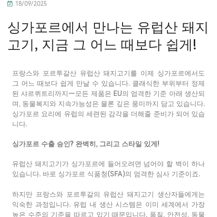
18/09/2025
싱가포르에서 만나는 유럽산 돼지
고기, 지금 그 어느 때보다 쉽게!
프랑스와
포르투갈산
유럽산
돼지고기를
이제
싱가포르에서도
그
어느
때보다
쉽게
만날
수
있습니다
.
클래식한
부위부터
정제
된
샤르퀴트리까지
—모든
제품은
EU
의
엄격한
기준
아래
생산되
며
,
동물복지와
지속가능성은
물론
깊은
풍미까지
담고
있습니다
.
싱가포르
요리에
유럽의
세련된
감각을
더해줄
준비가
되어
있습
니다
.
싱가포르
수출
승인
?
완벽히
,
그리고
스타일
있게
!
유럽산
돼지고기가
싱가포르에
들어오려면
넘어야
할
벽이
하나
있습니다
.
바로
싱가포르
식품청
(SFA)
의
엄격한
심사
기준이죠
.
하지만
프랑스와
포르투갈의
유럽산
돼지고기
생산자들에게는
익숙한
과정입니다
.
유럽
내
생산
시스템은
이미
세계에서
가장
높은
수준의
기준을
따르고
있기
때문입니다
.
품질
,
안전성
,
동물