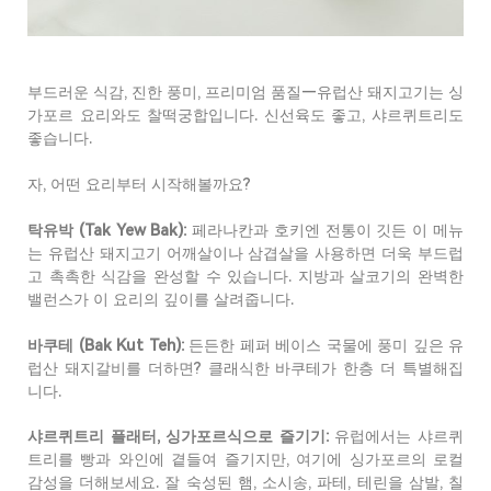
부드러운
식감
,
진한
풍미
,
프리미엄
품질
—
유럽산
돼지고기는
싱
가포르
요리와도
찰떡궁합입니다
.
신선육도
좋고
,
샤르퀴트리도
좋습니다
.
자
,
어떤
요리부터
시작해볼까요
?
탁유박
(Tak Yew Bak)
:
페라나칸과
호키엔
전통이
깃든
이
메뉴
는
유럽
산
돼지고기
어깨살이나
삼겹살을
사용하면
더욱
부드럽
고
촉촉한
식감을
완성할
수
있습니다
.
지방과
살코기의
완벽한
밸런스가
이
요리의
깊이를
살려줍니다
.
바쿠테
(Bak Kut Teh)
:
든든한
페퍼
베이스
국물에
풍미
깊은
유
럽산
돼지갈비를
더하면
?
클래식한
바쿠테가
한층
더
특별해집
니다
.
샤르퀴트리
플래터
,
싱가포르식으로
즐기기
:
유럽에서는
샤르퀴
트리를
빵과
와인에
곁들여
즐기지만
,
여기에
싱가포르의
로컬
감성을
더해보세요
.
잘
숙성된
햄
,
소시송
,
파테
,
테린을
삼발
,
칠