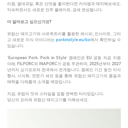
리잼
,
열대과일
,
혹은
단맛을
좋아한다면
카야잼과
매치해보세요
.
익숙하면서도
새로운
안주
플레이트
,
금세
완성됩니다
.
더
알아보고
싶으신가요
?
유럽산
돼지고기와
샤르퀴트리를
활용한
레시피
,
인사이트
,
그리
고
새로운
미식
아이디어는
porkinstyle.eu/ko
에서
확인하실
수
있습니다
.
‘European Pork. Pork in Style’
캠페
인은
EU
공동
자금
지원
아래
, FILPORC
와
INAPORC
가
공동
주관하며
,
2025
년부터
2027
년까지
싱가포르와
한국에서
전개됩니다
.
캠페인
기간
동안
미식
행사
,
시식회
,
전문가
세션
등을
통해
유럽산
돼지고기의
품질과
매력을
다채롭게
소개할
예정입니다
.
지금
,
유럽의
맛과
스타일을
접할
완벽한
타이밍입니다
.
당신의
요리에
유럽산
돼지고기를
더해보세요
.