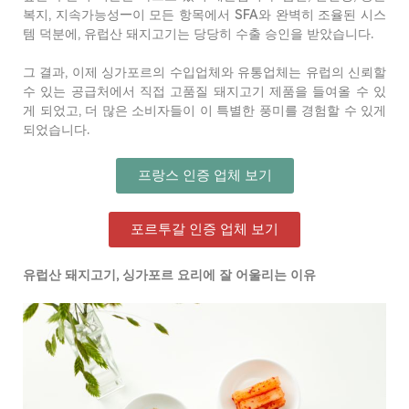
복지
,
지속가능성
—
이
모든
항목에서
SFA
와
완벽히
조율된
시스
템
덕분에
,
유럽산
돼지고기는
당당히
수출
승인을
받았습니다
.
그
결과
,
이제
싱가포르의
수입업체와
유통업체는
유럽의
신뢰할
수
있는
공급처에서
직접
고품질
돼지고기
제품을
들여올
수
있
게
되었고
,
더
많은
소비자들이
이
특별한
풍미를
경험할
수
있게
되었습니다
.
프랑스 인증 업체 보기
포르투갈 인증 업체 보기
유럽산
돼지고기
,
싱가포르
요리에
잘
어울리는
이유